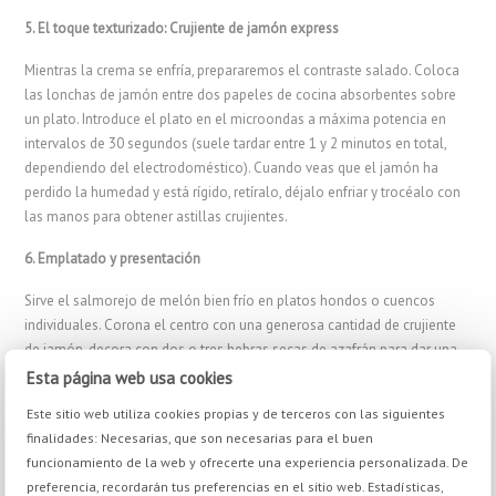
5. El toque texturizado: Crujiente de jamón express
Mientras la crema se enfría, prepararemos el contraste salado. Coloca
las lonchas de jamón entre dos papeles de cocina absorbentes sobre
un plato. Introduce el plato en el microondas a máxima potencia en
intervalos de 30 segundos (suele tardar entre 1 y 2 minutos en total,
dependiendo del electrodoméstico). Cuando veas que el jamón ha
perdido la humedad y está rígido, retíralo, déjalo enfriar y trocéalo con
las manos para obtener astillas crujientes.
6. Emplatado y presentación
Sirve el salmorejo de melón bien frío en platos hondos o cuencos
individuales. Corona el centro con una generosa cantidad de crujiente
de jamón, decora con dos o tres hebras secas de azafrán para dar una
pista visual del ingrediente secreto y remata con un hilo fino de AOVE
Esta página web usa cookies
brillante.
Este sitio web utiliza cookies propias y de terceros con las siguientes
finalidades: Necesarias, que son necesarias para el buen
Consejo del Chef
funcionamiento de la web y ofrecerte una experiencia personalizada. De
Si notas que el melón que has comprado es excesivamente dulce,
preferencia, recordarán tus preferencias en el sitio web. Estadísticas,