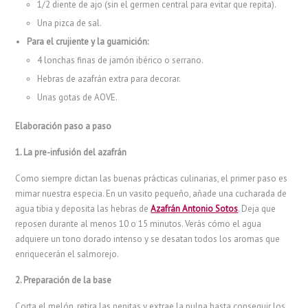
1/2 diente de ajo (sin el germen central para evitar que repita).
Una pizca de sal.
Para el crujiente y la guarnición:
4 lonchas finas de jamón ibérico o serrano.
Hebras de azafrán extra para decorar.
Unas gotas de AOVE.
Elaboración paso a paso
1. La pre-infusión del azafrán
Como siempre dictan las buenas prácticas culinarias, el primer paso es
mimar nuestra especia. En un vasito pequeño, añade una cucharada de
agua tibia y deposita las hebras de
Azafrán Antonio Sotos
. Deja que
reposen durante al menos 10 o 15 minutos. Verás cómo el agua
adquiere un tono dorado intenso y se desatan todos los aromas que
enriquecerán el salmorejo.
2. Preparación de la base
Corta el melón, retira las pepitas y extrae la pulpa hasta conseguir los