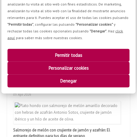
puedes jugar con la cantidad de vinagre de Jerez añadiendo media
analizarán tu visita al sitio web con fines estadísticos. De marketing,
cucharadita extra al final del triturado para equilibrar la acidez. ¡Busca
analizarán tu visita al sitio web con la finalidad de mostrarte anuncios
siempre el balance perfecto!
relevantes para ti. Puedes aceptar el uso de todas las cookies pulsando
"Permitir todas"
, configurar las pulsando
"Personalizar cookies"
y
azafrán
,
recetas
rechazar todas las cookies opcionales pulsando
"Denegar"
. Haz
click
aquí
para saber más sobre nuestras cookies.
Permitir todas
Personalizar cookies
Denegar
Judías blancas con espinacas al azafrán y pimentón: El potaje
express más meloso y reconfortante
05 Ago 2026
Salmorejo de melón con crujiente de jamón y azafrán: El
entrante definitivo para tus días de verano