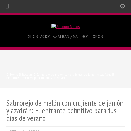
EXPORTACIÓN AZAFRÁN / SAFFRON EXPORT
Home
Recetas
Salmorejo de melón con crujiente de jamón y azafrán: El
entrante definitivo para tus días de verano
Salmorejo de melón con crujiente de jamón
y azafrán: El entrante definitivo para tus
días de verano
puri
Recetas