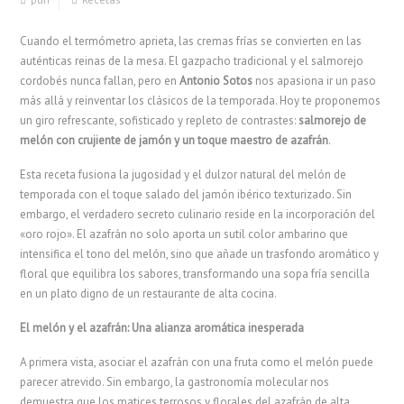
Cuando el termómetro aprieta, las cremas frías se convierten en las
auténticas reinas de la mesa. El gazpacho tradicional y el salmorejo
cordobés nunca fallan, pero en
Antonio Sotos
nos apasiona ir un paso
más allá y reinventar los clásicos de la temporada. Hoy te proponemos
un giro refrescante, sofisticado y repleto de contrastes:
salmorejo de
melón con crujiente de jamón y un toque maestro de azafrán
.
Esta receta fusiona la jugosidad y el dulzor natural del melón de
temporada con el toque salado del jamón ibérico texturizado. Sin
embargo, el verdadero secreto culinario reside en la incorporación del
«oro rojo». El azafrán no solo aporta un sutil color ambarino que
intensifica el tono del melón, sino que añade un trasfondo aromático y
floral que equilibra los sabores, transformando una sopa fría sencilla
en un plato digno de un restaurante de alta cocina.
El melón y el azafrán: Una alianza aromática inesperada
A primera vista, asociar el azafrán con una fruta como el melón puede
parecer atrevido. Sin embargo, la gastronomía molecular nos
demuestra que los matices terrosos y florales del azafrán de alta