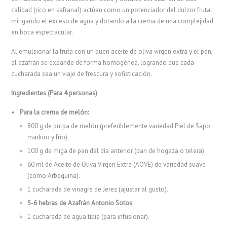
calidad (rico en safranal) actúan como un potenciador del dulzor frutal,
mitigando el exceso de agua y dotando a la crema de una complejidad
en boca espectacular.
Al emulsionar la fruta con un buen aceite de oliva virgen extra y el pan,
el azafrán se expande de forma homogénea, logrando que cada
cucharada sea un viaje de frescura y sofisticación.
Ingredientes (Para 4 personas)
Para la crema de melón:
800 g de pulpa de melón (preferiblemente variedad Piel de Sapo,
maduro y frío).
100 g de miga de pan del día anterior (pan de hogaza o telera).
60 ml de Aceite de Oliva Virgen Extra (AOVE) de variedad suave
(como Arbequina).
1 cucharada de vinagre de Jerez (ajustar al gusto).
5-6 hebras de Azafrán Antonio Sotos
.
1 cucharada de agua tibia (para infusionar).