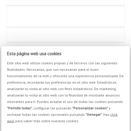
Esta página web usa cookies
CONTACT
Este sitio web utiliza cookies propias y de terceros con las siguientes
finalidades: Necesarias, que son necesarias para el buen
Pq. Emp. Campollano. Calle H, nº8 02007, Albacete
funcionamiento de la web y ofrecerte una experiencia personalizada. De
+34 967 21 70 30
preferencia, recordarán tus preferencias en el sitio web. Estadísticas,
+34 967 24 11 02
analizarán tu visita al sitio web con fines estadísticos. De marketing,
info@antoniosotos.com
analizarán tu visita al sitio web con la finalidad de mostrarte anuncios
relevantes para ti. Puedes aceptar el uso de todas las cookies pulsando
"Permitir todas"
, configurar las pulsando
"Personalizar cookies"
y
rechazar todas las cookies opcionales pulsando
"Denegar"
. Haz
click
YOU BE INTERESTED IN
aquí
para saber más sobre nuestras cookies.