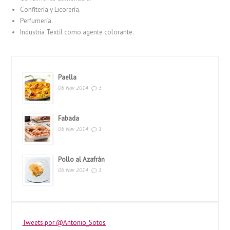
Confitería y Licorería.
Perfumería.
Industria Textil como agente colorante.
Paella
06 Nov 2014
3
Fabada
06 Nov 2014
1
Pollo al Azafrán
06 Nov 2014
1
Tweets por @Antonio_Sotos