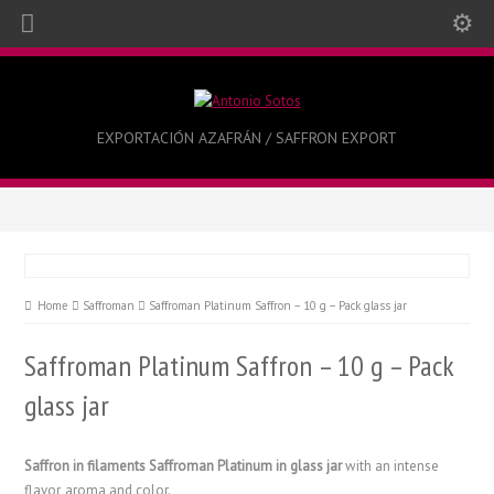
EXPORTACIÓN AZAFRÁN / SAFFRON EXPORT
Home
Saffroman
Saffroman Platinum Saffron – 10 g – Pack glass jar
Saffroman Platinum Saffron – 10 g – Pack
glass jar
Saffron in filaments Saffroman Platinum in glass jar
with an intense
flavor, aroma and color.