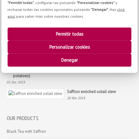
"Permitir todas"
, configurar las pulsando
"Personalizar cookies"
y
23 Dec 2019
rechazar todas las cookies opcionales pulsando
"Denegar"
. Haz
click
aquí
para saber más sobre nuestras cookies.
Salmon with saffron and pomegranate sauce, a recipe with Christmas
Permitir todas
nuances
19 Dec 2019
Personalizar cookies
St. Lucía Buns
Denegar
12 Dec 2019
Our own style “a la importancia” potatoes (or supreme scalloped
potatoes)
05 Dec 2019
Saffron enriched oxtail stew
28 Nov 2019
OUR PRODUCTS
Black Tea with Saffron