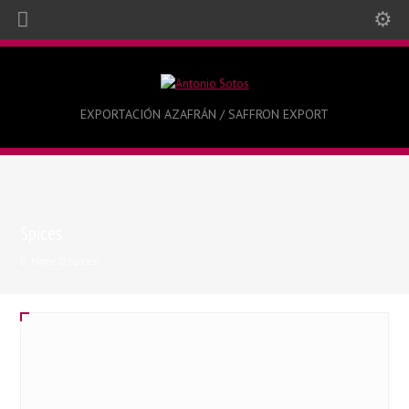
EXPORTACIÓN AZAFRÁN / SAFFRON EXPORT
Spices
Home
Spices
Grinder Nº 1 Pasta – 38 g – Mix Salt & Spices