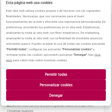
Esta página web usa cookies
Este sitio web utiliza cookies propias y de terceros con las siguientes
finalidades: Necesarias, que son necesarias para el buen
funcionamiento de la web y ofrecerte una experiencia personalizada. De
CONTACT
preferencia, recordarán tus preferencias en el sitio web. Estadísticas,
analizarán tu visita al sitio web con fines estadísticos. De marketing,
analizarán tu visita al sitio web con la finalidad de mostrarte anuncios
Pq. Emp. Campollano. Calle H, nº8 02007, Albacete
relevantes para ti. Puedes aceptar el uso de todas las cookies pulsando
+34 967 21 70 30
"Permitir todas"
, configurar las pulsando
"Personalizar cookies"
y
+34 967 24 11 02
rechazar todas las cookies opcionales pulsando
"Denegar"
. Haz
click
info@antoniosotos.com
aquí
para saber más sobre nuestras cookies.
Permitir todas
YOU BE INTERESTED IN
Personalizar cookies
Christmas lobster, the
Christmas star recipe
Denegar
23 Dec 2019