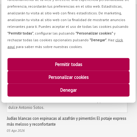
preferencia, recordarán tus preferencias en el sitio web. Estadísticas,
analizarán tu visita al sitio web con fines estadísticos. De marketing,
CONTACT
analizarán tu visita al sitio web con la finalidad de mostrarte anuncios
relevantes para ti. Puedes aceptar el uso de todas las cookies pulsando
"Permitir todas"
, configurar las pulsando
"Personalizar cookies"
y
Pq. Emp. Campollano. Calle H, nº8 02007, Albacete
rechazar todas las cookies opcionales pulsando
"Denegar"
. Haz
click
+34 967 21 70 30
aquí
para saber más sobre nuestras cookies.
+34 967 24 11 02
info@antoniosotos.com
Permitir todas
Personalizar cookies
YOU BE INTERESTED IN
Denegar
Judías blancas con espinacas al azafrán y pimentón: El potaje express
más meloso y reconfortante
05 Ago 2026