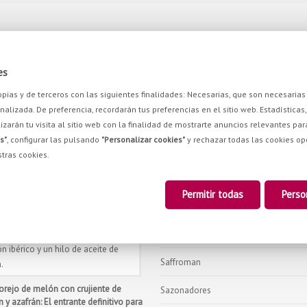
BE INTERESTED IN
OUR PRODUCTS
Azafrán
es
Especias
propias y de terceros con las siguientes finalidades: Necesarias, que son necesari
alizada. De preferencia, recordarán tus preferencias en el sitio web. Estadísticas, 
Gourmet
izarán tu visita al sitio web con la finalidad de mostrarte anuncios relevantes par
s blancas con espinacas al azafrán y
s"
, configurar las pulsando
"Personalizar cookies"
y rechazar todas las cookies o
Kits
tón: El potaje express más meloso y
tras cookies.
fortante
Miel con Azafrán
o 2026
Permitir todas
Perso
Packs Azafrán & Pimentón
Pimentón
Saffroman
rejo de melón con crujiente de
Sazonadores
 y azafrán: El entrante definitivo para