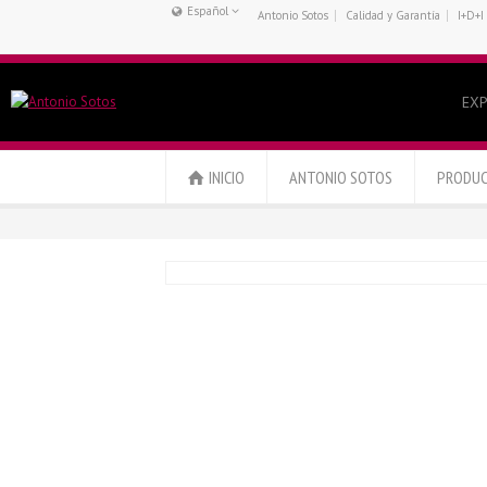
Español
Antonio Sotos
Calidad y Garantía
I+D+I
Français
Español
English
EXP
INICIO
ANTONIO SOTOS
PRODU