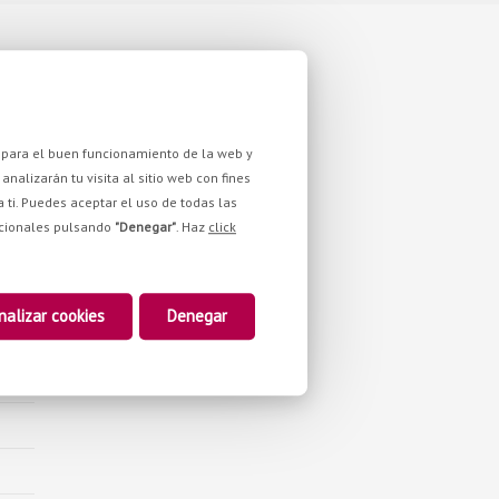
WE ARE YOU STILL?
as para el buen funcionamiento de la web y
analizarán tu visita al sitio web con fines
a ti. Puedes aceptar el uso de todas las
pcionales pulsando
"Denegar"
. Haz
click
nalizar cookies
Denegar