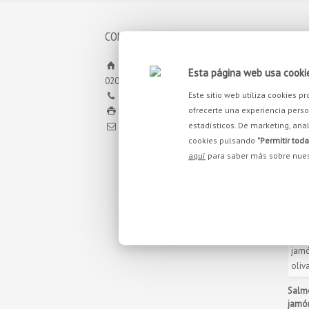
CONTACT
YOU 
Pq. Emp. Campollano. Calle H, nº8
Esta página web usa cooki
02007, Albacete
Este sitio web utiliza cookies 
+34 967 21 70 30
ofrecerte una experiencia person
+34 967 24 11 02
estadísticos. De marketing, anal
info@antoniosotos.com
Judía
cookies pulsando
"Permitir toda
pimen
aquí
para saber más sobre nues
recon
05 Ag
Salmo
jamón