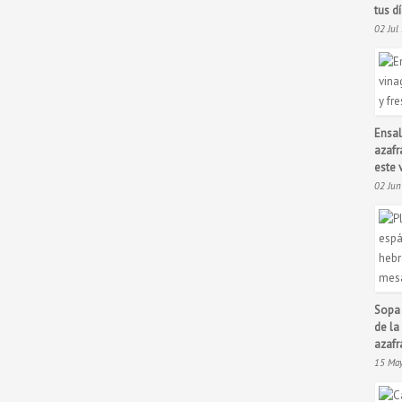
tus d
02 Jul
Ensal
azafr
este 
02 Ju
Sopa 
de la
azafr
15 Ma