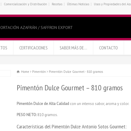
Comercialización y Distribución
Recetas
Últimas Noticias
Usos y Propiedades del Az
ORTACIÓN AZAFRÁN / SAFFRON EXPORT
CTOS
CERTIFICACIONES
SABER MÁS DE…
CONTACTO
Home
Pimentón
Pimentón Dulce Gourmet - 810 gramos
Pimentón Dulce Gourmet – 810 gramos
Pimentón Dulce de Alta Calidad
con un intenso sabor, aroma y color.
PESO NETO:
810 gramos.
Características del Pimentón Dulce Antonio Sotos Gourmet: