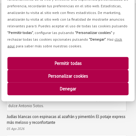
preferencia, recordarán tus preferencias en el sitio web. Estadísticas,
analizarán tu visita al sitio web con fines estadísticos. De marketing,
CONTACT
analizarán tu visita al sitio web con la finalidad de mostrarte anuncios
relevantes para ti. Puedes aceptar el uso de todas las cookies pulsando
Pq. Emp. Campollano. Calle H, nº8 02007, Albacete
"Permitir todas"
, configurar las pulsando
"Personalizar cookies"
y
+34 967 21 70 30
rechazar todas las cookies opcionales pulsando
"Denegar"
. Haz
click
+34 967 24 11 02
aquí
para saber más sobre nuestras cookies.
info@antoniosotos.com
Permitir todas
Personalizar cookies
YOU BE INTERESTED IN
Denegar
Judías blancas con espinacas al azafrán y pimentón: El potaje express
más meloso y reconfortante
05 Ago 2026