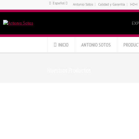
Español
Antonio Sotos
Calidad y Garantía
I+D+I
Français
Español
EXP
English
INICIO
ANTONIO SOTOS
PRODUC
Nuestros Productos
Pimentón Ahumado Dulce Gourmet
P
– 810 gramos
Pimentón Picante Gourmet – Bolsa
Pime
– 1Kg