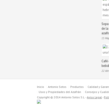
Sopa 
de la
azafr
15 Ma
Café 
bebid
22 Ab
Inicio
Antonio Sotos
Productos
Calidad y Garan
Usos y Propiedades del Azafrán
Consejos y Cuali
Copyright © 2014 Antonio Sotos S.L. -
Aviso Legal
-
Pol