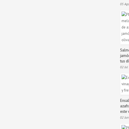
05 Ag
Salmo
jamón
tus d
02 Jul
Ensal
azafr
este 
02 Ju