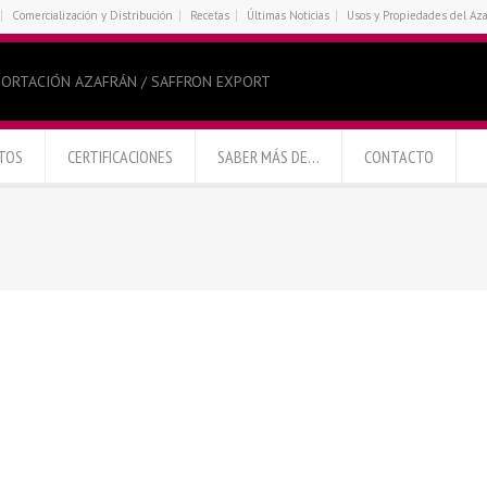
Comercialización y Distribución
Recetas
Últimas Noticias
Usos y Propiedades del Az
ORTACIÓN AZAFRÁN / SAFFRON EXPORT
TOS
CERTIFICACIONES
SABER MÁS DE…
CONTACTO
imentón Ahumado Picante
Pimentón Dulce Gourmet – Bolsa –
Gourmet – 810 gramos
1Kg
ntón Ahumado Dulce Gourmet
Pimentón Ahumado Picante
– Bolsa – 1Kg
Gourmet – Bolsa – 1Kg