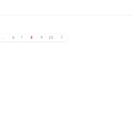
…
6
7
8
9
10