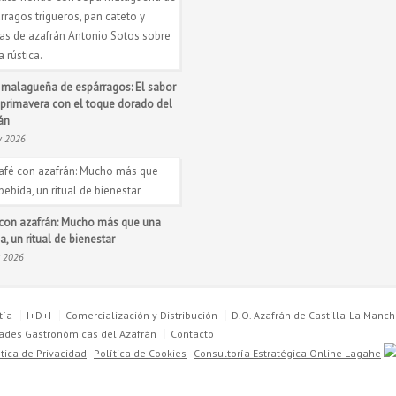
malagueña de espárragos: El sabor
 primavera con el toque dorado del
án
y 2026
con azafrán: Mucho más que una
a, un ritual de bienestar
r 2026
tía
I+D+I
Comercialización y Distribución
D.O. Azafrán de Castilla-La Manc
dades Gastronómicas del Azafrán
Contacto
ítica de Privacidad
-
Política de Cookies
-
Consultoría Estratégica Online Lagahe