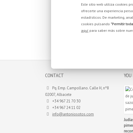
Este sitio web utiliza cookies 
ofrecerte una experiencia person
estadísticos. De marketing, anal
cookies pulsando
"Permitir toda
aquí
para saber más sobre nues
CONTACT
YOU 
Pq. Emp. Campollano. Calle H, nº8
02007, Albacete
+34 967 21 70 30
+34 967 24 11 02
info@antoniosotos.com
Judía
pimen
recon