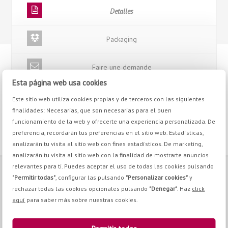
Detalles
Packaging
Faire une demande
Esta página web usa cookies
Este sitio web utiliza cookies propias y de terceros con las siguientes
finalidades: Necesarias, que son necesarias para el buen
funcionamiento de la web y ofrecerte una experiencia personalizada. De
preferencia, recordarán tus preferencias en el sitio web. Estadísticas,
analizarán tu visita al sitio web con fines estadísticos. De marketing,
analizarán tu visita al sitio web con la finalidad de mostrarte anuncios
relevantes para ti. Puedes aceptar el uso de todas las cookies pulsando
"Permitir todas"
, configurar las pulsando
"Personalizar cookies"
y
CONTACT
rechazar todas las cookies opcionales pulsando
"Denegar"
. Haz
click
aquí
para saber más sobre nuestras cookies.
Pq. Emp. Campollano. Calle H, nº8 02007, Albacete
+34 967 21 70 30
+34 967 24 11 02